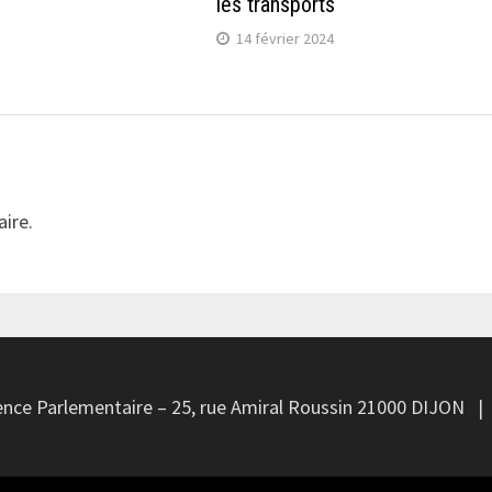
les transports
14 février 2024
ire.
ce Parlementaire – 25, rue Amiral Roussin 21000 DIJON | T