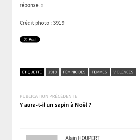
réponse. »
Crédit photo : 3919
ÉTIQUETTÉ
3919
FÉMINICIDES
FEMMES
VIOLENCES
Navigation
Publication
PUBLICATION PRÉCÉDENTE
précédente :
Y aura-t-il un sapin à Noël ?
de
l’article
Alain HOUPERT