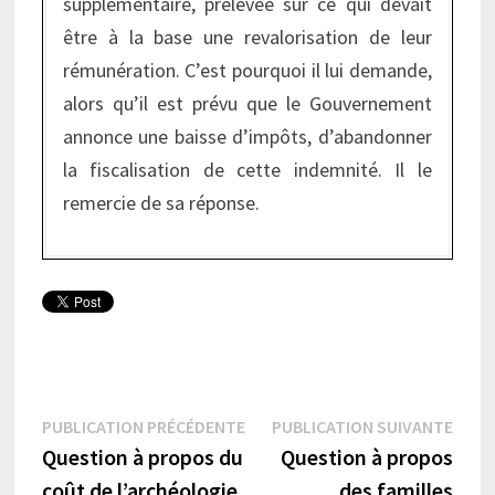
supplémentaire, prélevée sur ce qui devait
être à la base une revalorisation de leur
rémunération. C’est pourquoi il lui demande,
alors qu’il est prévu que le Gouvernement
annonce une baisse d’impôts, d’abandonner
la fiscalisation de cette indemnité. Il le
remercie de sa réponse.
Navigation
Publication
Publi
PUBLICATION PRÉCÉDENTE
PUBLICATION SUIVANTE
précédente :
suiva
Question à propos du
Question à propos
de
coût de l’archéologie
des familles