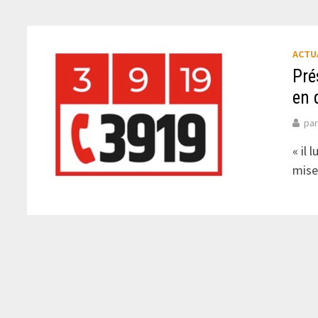
ACTU
Pré
en 
pa
« il
mise