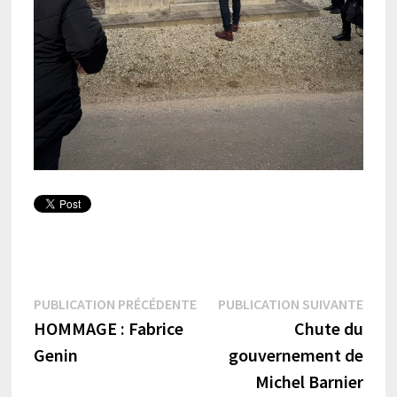
Navigation
Publication
Publi
PUBLICATION PRÉCÉDENTE
PUBLICATION SUIVANTE
précédente :
suiva
HOMMAGE : Fabrice
Chute du
de
Genin
gouvernement de
l’article
Michel Barnier