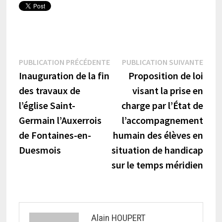
Navigation
Publication
Publi
PUBLICATION PRÉCÉDENTE
PUBLICATION SUIVANTE
précédente :
suiva
Inauguration de la fin
Proposition de loi
de
des travaux de
visant la prise en
l’article
l’église Saint-
charge par l’État de
Germain l’Auxerrois
l’accompagnement
de Fontaines-en-
humain des élèves en
Duesmois
situation de handicap
sur le temps méridien
Alain HOUPERT