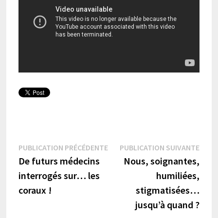
Navigation
Publication
Publi
PUBLICATION PRÉCÉDENTE
PUBLICATION SUIVANTE
précédente :
suiva
De futurs médecins
Nous, soignantes,
de
interrogés sur… les
humiliées,
l’article
coraux !
stigmatisées…
jusqu’à quand ?