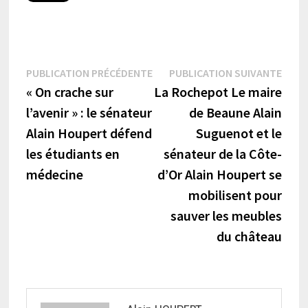
Navigation
Publication
Publi
PUBLICATION PRÉCÉDENTE
PUBLICATION SUIVANTE
précédente :
suiva
« On crache sur
La Rochepot Le maire
de
l’avenir » : le sénateur
de Beaune Alain
l’article
Alain Houpert défend
Suguenot et le
les étudiants en
sénateur de la Côte-
médecine
d’Or Alain Houpert se
mobilisent pour
sauver les meubles
du château