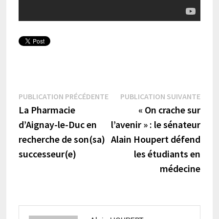
Navigation
Publication
Publi
PUBLICATION PRÉCÉDENTE
PUBLICATION SUIVANTE
précédente :
suiva
La Pharmacie
« On crache sur
de
d’Aignay-le-Duc en
l’avenir » : le sénateur
l’article
recherche de son(sa)
Alain Houpert défend
successeur(e)
les étudiants en
médecine