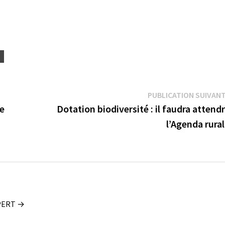
S
PUBLICATION SUIVAN
re
Dotation biodiversité : il faudra attend
l’Agenda rural
OUPERT →