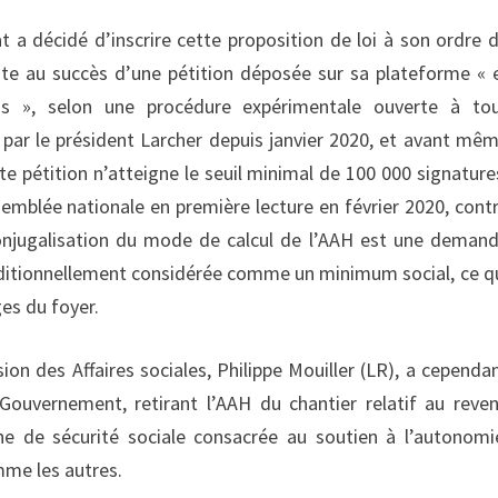
t a décidé d’inscrire cette proposition de loi à son ordre 
uite au succès d’une pétition déposée sur sa plateforme « 
ons », selon une procédure expérimentale ouverte à to
 par le président Larcher depuis janvier 2020, et avant mê
te pétition n’atteigne le seuil minimal de 100 000 signature
semblée nationale en première lecture en février 2020, cont
conjugalisation du mode de calcul de l’AAH est une deman
traditionnellement considérée comme un minimum social, ce q
es du foyer.
ion des Affaires sociales, Philippe Mouiller (LR), a cependa
Gouvernement, retirant l’AAH du chantier relatif au reve
che de sécurité sociale consacrée au soutien à l’autonomi
mme les autres.