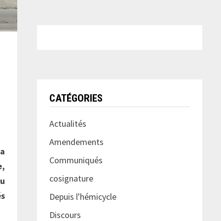
CATÉGORIES
Actualités
Amendements
la
Communiqués
e,
cosignature
du
és
Depuis l'hémicycle
Discours