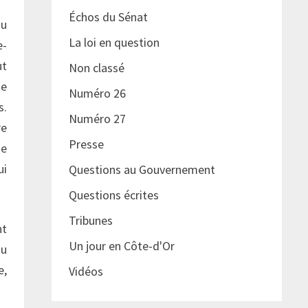
Échos du Sénat
du
La loi en question
e-
ut
Non classé
me
Numéro 26
s.
Numéro 27
re
Presse
de
ui
Questions au Gouvernement
Questions écrites
Tribunes
nt
Un jour en Côte-d'Or
nu
e,
Vidéos