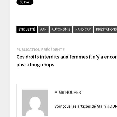
ÉTIQUETTÉ
AAH
AUTONOMIE
HANDICAP
PRESTATION
Navigation
Publication
PUBLICATION PRÉCÉDENTE
précédente :
Ces droits interdits aux femmes il n’y a enco
de
pas si longtemps
l’article
Alain HOUPERT
Voir tous les articles de Alain H