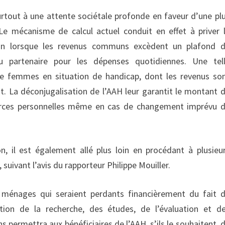
tout à une attente sociétale profonde en faveur d’une pl
Le mécanisme de calcul actuel conduit en effet à priver 
tion lorsque les revenus communs excèdent un plafond 
u partenaire pour les dépenses quotidiennes. Une tel
 de femmes en situation de handicap, dont les revenus so
t. La déconjugalisation de l’AAH leur garantit le montant 
ources personnelles même en cas de changement imprévu 
on, il est également allé plus loin en procédant à plusieu
suivant l’avis du rapporteur Philippe Mouiller.
00 ménages qui seraient perdants financièrement du fait 
tion de la recherche, des études, de l’évaluation et d
ns permettra aux bénéficiaires de l’AAH, s’ils le souhaitent, 