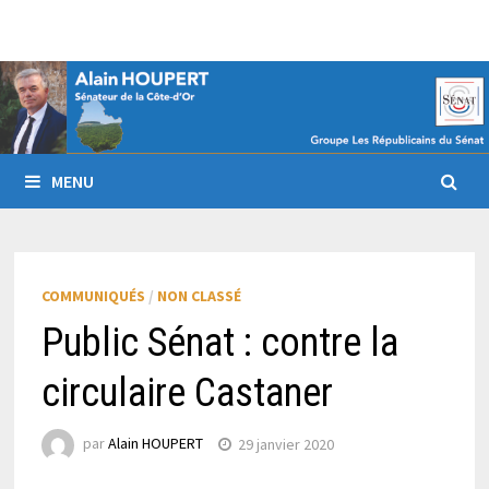
Passer
au
contenu
MENU
COMMUNIQUÉS
/
NON CLASSÉ
Public Sénat : contre la
circulaire Castaner
par
Alain HOUPERT
29 janvier 2020