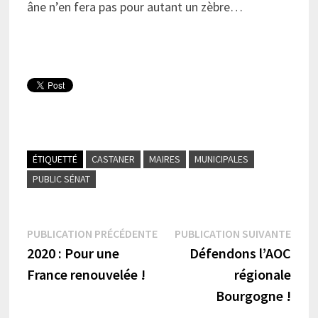
âne n’en fera pas pour autant un zèbre…
ÉTIQUETTÉ
CASTANER
MAIRES
MUNICIPALES
PUBLIC SÉNAT
Navigation
Publication
Publi
PUBLICATION PRÉCÉDENTE
PUBLICATION SUIVANTE
précédente :
suiva
2020 : Pour une
Défendons l’AOC
de
France renouvelée !
régionale
l’article
Bourgogne !