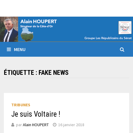
Passer
au
contenu
MENU
ÉTIQUETTE :
FAKE NEWS
TRIBUNES
Je suis Voltaire !
par
Alain HOUPERT
16 janvier 2018