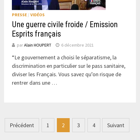
PRESSE
/
VIDÉOS
Une guerre civile froide / Emission
Esprits français
par
Alain HOUPERT
6 décembre 2021
“Le gouvernement a choisi le séparatisme, la
discrimination en particulier sur le pass sanitaire,
diviser les Français. Vous savez qu’on risque de
rentrer dans une …
Navigation
Précédent
1
2
3
4
Suivant
des